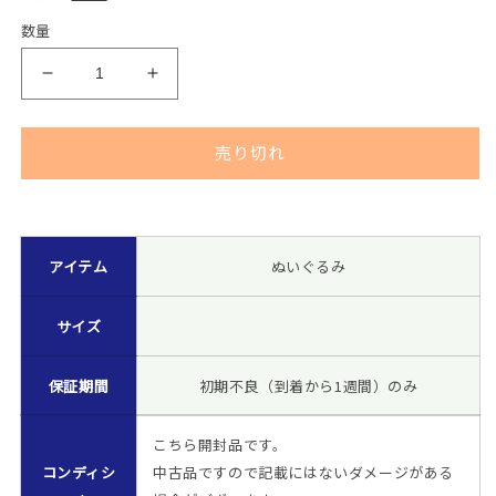
常
数量
価
湊
湊
格
あ
あ
く
く
売り切れ
あ
あ
も
も
ち
ち
[250325]
ど
ど
アイテム
ぬいぐるみ
る
る
ぬ
ぬ
い
い
サイズ
ぐ
ぐ
る
る
保証期間
初期不良（到着から1週間）のみ
み
み
「ホ
「ホ
こちら開封品です。
ロ
ロ
コンディシ
中古品ですので記載にはないダメージがある
ラ
ラ