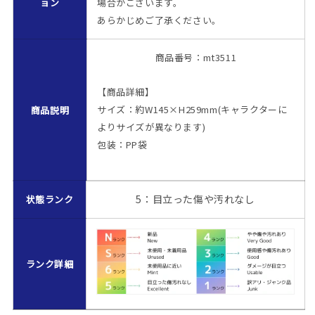
ョン
場合がございます。
イ
イ
あらかじめご了承ください。
ブ
ブ
×
×
ド
ド
商品番号：mt3511
ン・
ン・
キ
キ
【商品詳細】
ホ
ホ
サイズ：約W145×H259mm(キャラクターに
商品説明
ー
ー
よりサイズが異なります)
テ」
テ」
包装：PP袋
ぬ
ぬ
い
い
ぐ
ぐ
5：目立った傷や汚れなし
状態ランク
る
る
み
み
の
の
数
数
ランク詳細
量
量
を
を
減
増