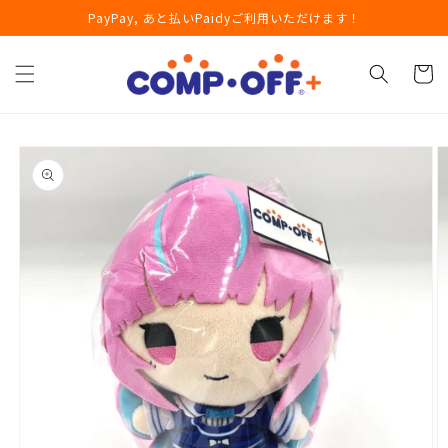
コンテ
PayPay, あと払いPaidyご利用いただけます！
ンツに
進む
カ
ー
ト
商品情
報にス
キップ