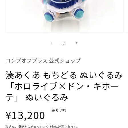
モ
ー
の
1
/
3
ダ
ル
で
コンプオフプラス 公式ショップ
メ
デ
湊あくあ もちどる ぬいぐるみ
ィ
ア
(1)
(2
「ホロライブ×ドン・キホー
を
開
テ」 ぬいぐるみ
く
通
¥13,200
売り切れ
税込み。
配送料
はチェックアウト時に計算されます。