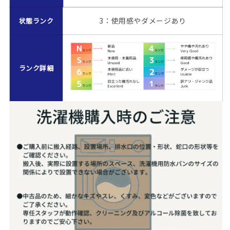
し
し
3：使用感やダメージあり
状態ランク
洗
洗
浄・
浄・
除
除
菌
菌
ランク詳細
済
済
み
み
の
の
数
数
量
量
を
を
減
増
ら
や
す
す