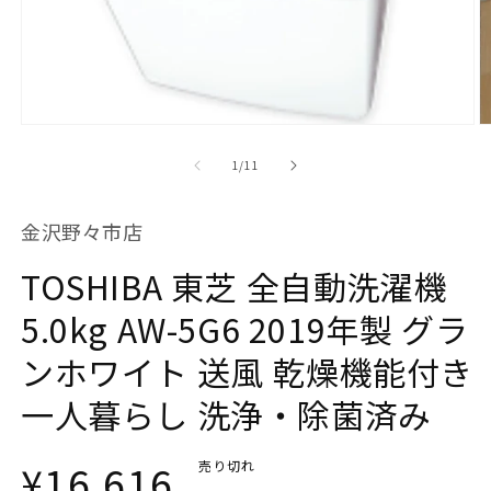
モ
ー
の
1
/
11
ダ
ル
で
金沢野々市店
メ
デ
TOSHIBA 東芝 全自動洗濯機
ィ
ア
(1)
(2
5.0kg AW-5G6 2019年製 グラ
を
開
ンホワイト 送風 乾燥機能付き
く
一人暮らし 洗浄・除菌済み
通
¥16,616
売り切れ