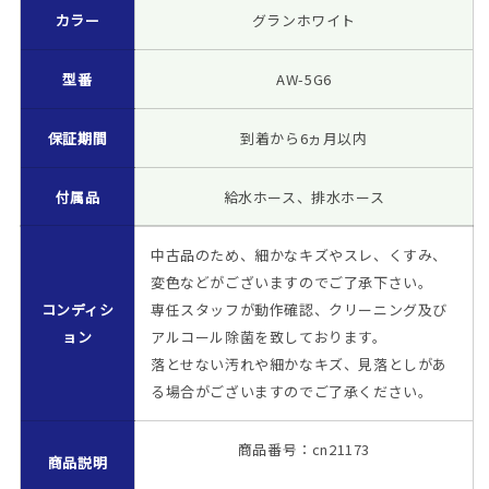
グ
グ
カラー
グランホワイト
ラ
ラ
ン
ン
型番
AW-5G6
ホ
ホ
ワ
ワ
保証期間
到着から6ヵ月以内
イ
イ
ト
ト
送
付属品
送
給水ホース、排水ホース
風
風
乾
乾
中古品のため、細かなキズやスレ、くすみ、
燥
燥
変色などがございますのでご了承下さい。
機
機
コンディシ
専任スタッフが動作確認、クリーニング及び
能
能
ョン
アルコール除菌を致しております。
付
付
落とせない汚れや細かなキズ、見落としがあ
き
き
る場合がございますのでご了承ください。
一
一
人
人
商品番号：cn21173
暮
暮
商品説明
ら
ら