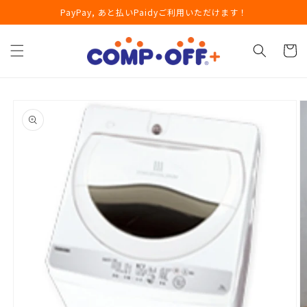
コンテ
PayPay, あと払いPaidyご利用いただけます！
ンツに
進む
カ
ー
ト
商品情
報にス
キップ