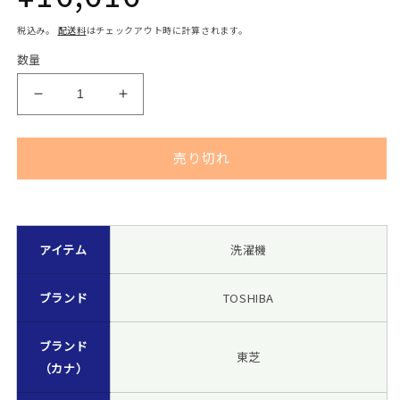
常
税込み。
配送料
はチェックアウト時に計算されます。
数量
価
TOSHIBA
TOSHIBA
東
東
格
芝
芝
売り切れ
全
全
自
自
動
動
[230427]
洗
洗
アイテム
洗濯機
濯
濯
機
機
5.0kg
5.0kg
ブランド
TOSHIBA
AW-
AW-
5G6
5G6
ブランド
2019
2019
東芝
年
（カナ）
年
製
製