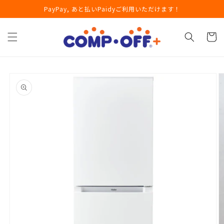
コンテ
PayPay, あと払いPaidyご利用いただけます！
ンツに
進む
カ
ー
ト
商品情
報にス
キップ