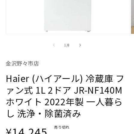
モ
ー
の
1
/
8
ダ
ル
で
金沢野々市店
メ
デ
Haier (ハイアール) 冷蔵庫 フ
ィ
ア
(1)
(2
ァン式 1L 2ドア JR-NF140M
を
開
ホワイト 2022年製 一人暮ら
く
し 洗浄・除菌済み
通
¥14,245
売り切れ