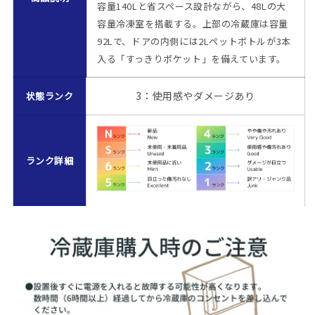
容量140Lと省スペース設計ながら、48Lの大
菌
菌
容量冷凍室を搭載する。上部の冷蔵庫は容量
済
済
92Lで、ドアの内側には2Lペットボトルが3本
み
み
入る「すっきりポケット」を備えています。
の
の
数
数
3：使用感やダメージあり
状態ランク
量
量
を
を
減
増
ら
や
ランク詳細
す
す