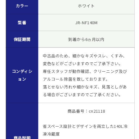
ド
カラー
ド
ホワイト
ア
ア
JR-
JR-
型番
JR-NF140M
NF140M
NF140M
ホ
ホ
保証期間
到着から6ヵ月以内
ワ
ワ
イ
イ
中古品のため、細かなキズやスレ、くすみ、
ト
ト
2022
2022
変色などがございますのでご了承下さい。
年
年
コンディシ
専任スタッフが動作確認、クリーニング及び
製
製
ョン
アルコール除菌を致しております。
一
一
落とせない汚れや細かなキズ、見落としがあ
人
人
る場合がございますのでご了承ください。
暮
暮
ら
ら
商品番号：cn21118
し
し
洗
洗
省スペース設計とデザインを両立した140L冷
浄・
浄・
凍冷蔵庫
除
除
商品説明