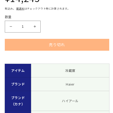
常
税込み。
配送料
はチェックアウト時に計算されます。
数量
価
Haier
Haier
(ハ
(ハ
格
イ
イ
売り切れ
ア
ア
ー
ー
ル)
ル)
[230419]
冷
冷
アイテム
冷蔵庫
蔵
蔵
庫
庫
フ
フ
ブランド
Haier
ァ
ァ
ン
ン
ブランド
ハイアール
式
式
（カナ）
1L
1L
2
2